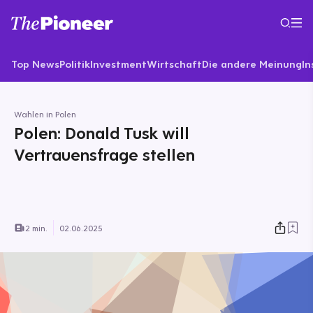
Top News
Politik
Investment
Wirtschaft
Die andere Meinung
In
Wahlen in Polen
Polen: Donald Tusk will
Vertrauensfrage stellen
2 min.
02.06.2025