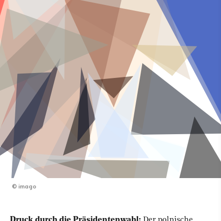
©
imago
Druck durch die Präsidentenwahl:
Der polnische