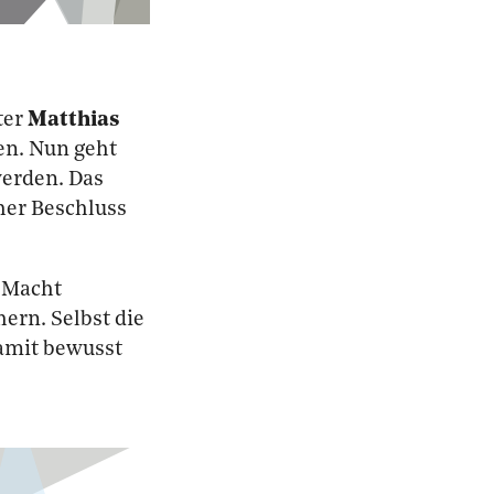
ter
Matthias
en. Nun
geht
werden. Das
her Beschluss
n Macht
hern. Selbst die
damit bewusst