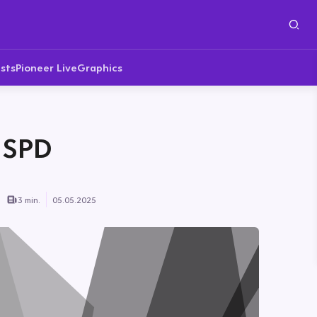
sts
Pioneer Live
Graphics
r SPD
3 min.
05.05.2025