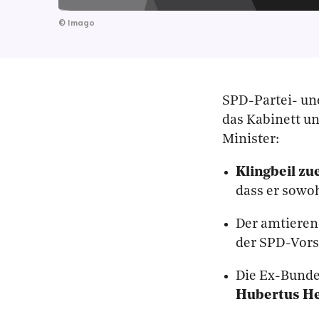
©
Imago
SPD-Partei- un
das Kabinett un
Minister:
Klingbeil zu
dass er sowoh
Der amtieren
der SPD-Vors
Die Ex-Bunde
Hubertus He