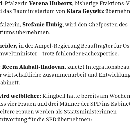
d-Pfälzerin
Verena Hubertz
, bisherige Fraktions-V
d das Bauministerium von
Klara Geywitz
überneh
fälzerin,
Stefanie Hubig
, wird den Chefposten des
eriums übernehmen.
neider,
in der Ampel-Regierung Beauftragter für Os
mweltminister – trotz fehlender Fachexpertise.
e
Reem Alabali-Radovan,
zuletzt
Integrationsbeauf
ür wirtschaftliche Zusammenarbeit und Entwicklung
abinett.
ird weiblicher:
Klingbeil hatte bereits am Woche
ss vier Frauen und drei Männer der SPD ins Kabine
eitere Frauen werden als Staatsministerinnen
ntwortung für die SPD übernehmen: