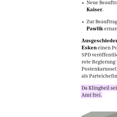
Neue Beauftr
Kaiser
.
Zur Beauftrag
Pawlik
ernan
Ausgeschiede
Esken
einen Po
SPD veröffentli
rote Regierung
Postenkarussell
als Parteichefin
Da Klingbeil se
Amt frei.