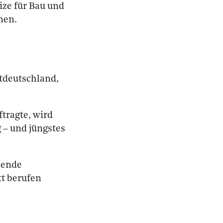
ize für Bau und
men.
tdeutschland,
tragte, wird
 – und jüngstes
nende
tt berufen