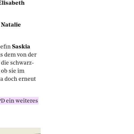
Elisabeth
d
Natalie
hefin
Saskia
us dem von der
n die schwarz-
 ob sie im
wa doch erneut
PD ein weiteres