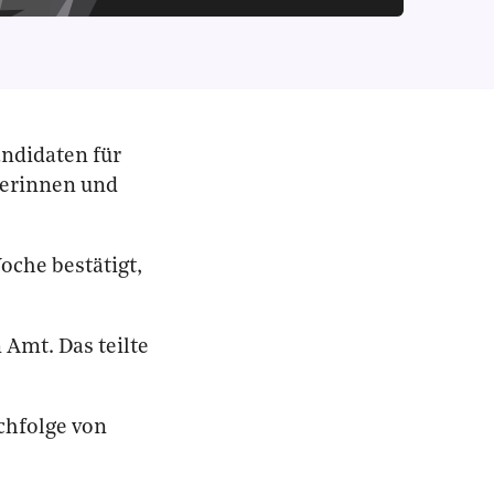
andidaten für
terinnen und
oche bestätigt,
 Amt. Das teilte
chfolge von