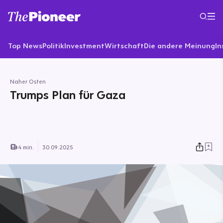
Top News
Politik
Investment
Wirtschaft
Die andere Meinung
In
Naher Osten
Trumps Plan für Gaza
4 min.
30.09.2025