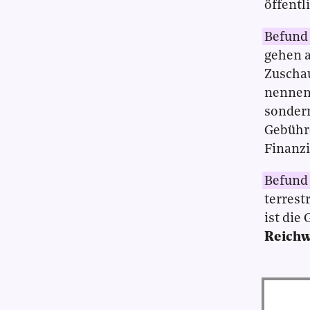
öffentl
Befund 
gehen a
Zuschau
nennens
sondern
Gebühre
Finanzi
Befund 
terrest
ist die
Reichw