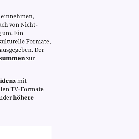
h einnehmen,
uch von Nicht-
g um. Ein
kulturelle Formate,
ausgegeben. Der
ensummen
zur
idenz
mit
ellen TV-Formate
ender
höhere