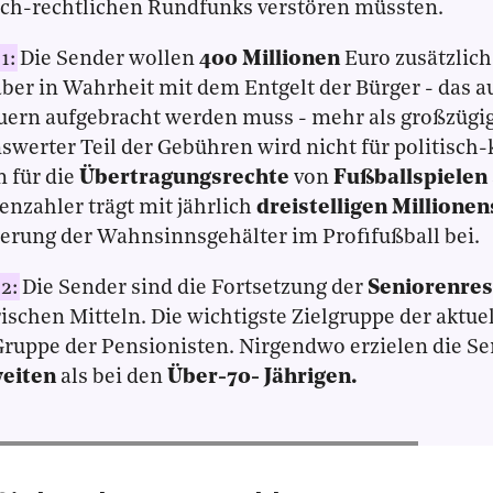
ich-rechtlichen Rundfunks verstören müssten.
1:
Die Sender wollen
400 Millionen
Euro zusätzlic
ber in Wahrheit mit dem Entgelt der Bürger - das a
ern aufgebracht werden muss - mehr als großzügi
werter Teil der Gebühren wird nicht für politisch-
 für die
Übertragungsrechte
von
Fußballspielen
nzahler trägt mit jährlich
dreistelligen Million
erung der Wahnsinnsgehälter im Profifußball bei.
2:
Die Sender sind die Fortsetzung der
Seniorenres
rischen Mitteln. Die wichtigste Zielgruppe der aktu
 Gruppe der Pensionisten. Nirgendwo erzielen die S
eiten
als bei den
Über-70- Jährigen.