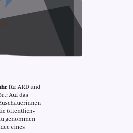
ühr
für ARD und
rt: Auf das
 Zuschauerinnen
ie öffentlich-
enau genommen
idee eines