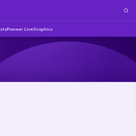
sts
Pioneer Live
Graphics