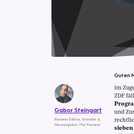
Guten 
im Zuge
ZDF fäl
Progr
Gabor Steingart
und Zus
Pioneer Editor
,
Gründer &
rechtl
Herausgeber The Pioneer
sieben