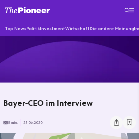
Top News
Politik
Investment
Wirtschaft
Die andere Meinung
In
Bayer-CEO im Interview
8 min.
25.06.2020