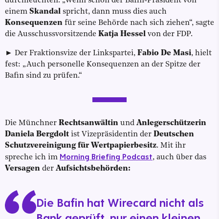
durchleuchten. „Wenn schon der Bafin-Präsident von
einem
Skandal
spricht, dann muss dies auch
Konsequenzen
für seine Behörde nach sich ziehen“, sagte
die Ausschussvorsitzende
Katja Hessel
von der FDP.
► Der Fraktionsvize der Linkspartei,
Fabio De Masi
, hielt
fest: „Auch personelle Konsequenzen an der Spitze der
Bafin sind zu prüfen.“
Die Münchner
Rechtsanwältin
und
Anlegerschützerin
Daniela Bergdolt
ist Vizepräsidentin der
Deutschen
Schutzvereinigung für Wertpapierbesitz
. Mit ihr
Morning Briefing Podcast
spreche ich im
, auch über das
Versagen
der
Aufsichtsbehörden:
Die Bafin hat Wirecard nicht als
Bank geprüft, nur einen kleinen