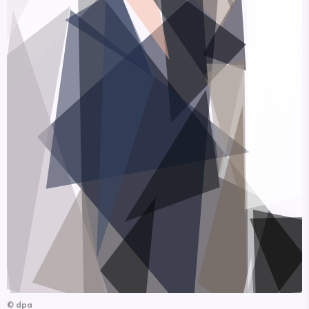
©
dpa