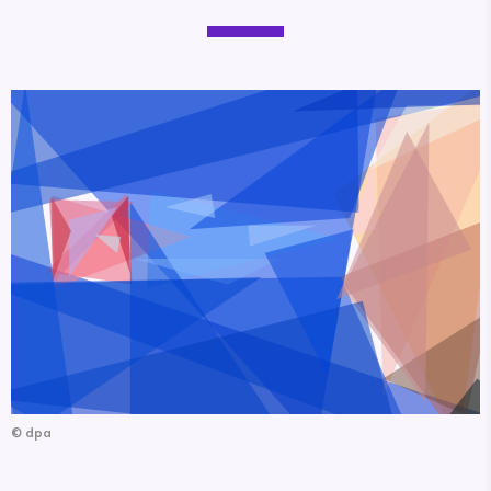
©
dpa