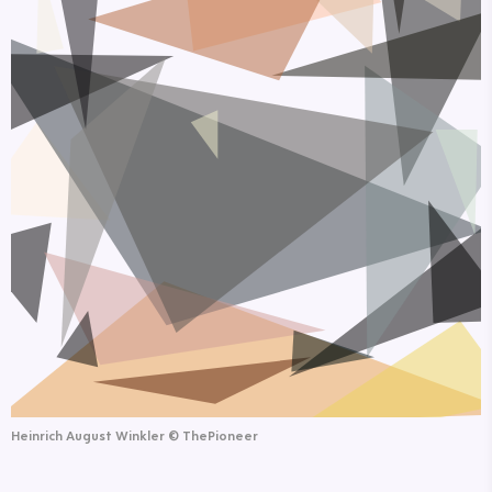
Heinrich August Winkler
©
ThePioneer