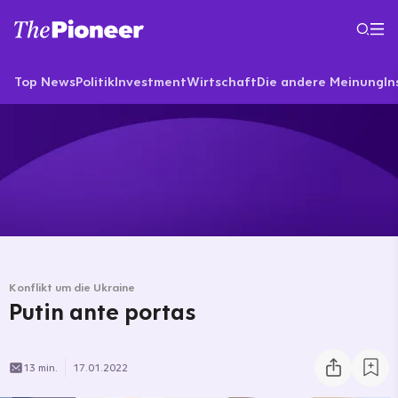
Top News
Politik
Investment
Wirtschaft
Die andere Meinung
In
Konflikt um die Ukraine
Putin ante portas
13 min.
17.01.2022