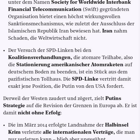
unter dem Namen
Society for Worldwide Interbank
Financial Telecommunication
(Swift) gegründeten
Organisation bietet einen höchst wirkungsvollen
Sanktionsmechanismus, wie zuletzt der Ausschluss der
Islamischen Republik Iran bewiesen hat.
Iran
nahm
Schaden, die Weltwirtschaft nicht.
Der Versuch der SPD-Linken bei den
Koalitionsverhandlungen,
die atomare Teilhabe, also
die
Stationierung amerikanischer Atomraketen
auf
deutschem Boden zu beenden, ist ein Stück aus dem
pazifistischen Tollhaus. Die
SPD-Linke
vertritt damit
exakt jene Position, die Putin von den USA fordert.
Derweil der Westen zaudert und zögert, zielt
Putins
Strategie
auf die Revision der Grenzen in Europa ab. Er ist
damit
nicht ohne Erfolg
:
Die im März 2014 erfolgte Landnahme der
Halbinsel
Krim
verletzte
alle internationalen Verträge,
die man
nur verletzen kann – blieb aber ungesühnt.