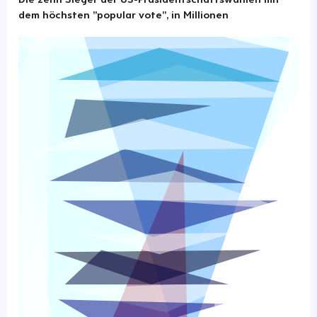
dem höchsten "popular vote", in Millionen