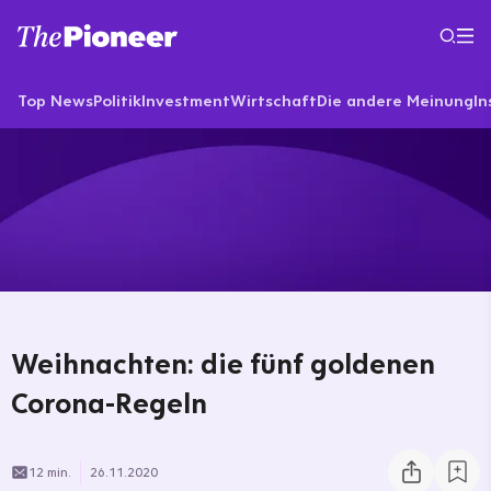
Top News
Politik
Investment
Wirtschaft
Die andere Meinung
In
Weihnachten: die fünf goldenen
Corona-Regeln
12 min.
26.11.2020