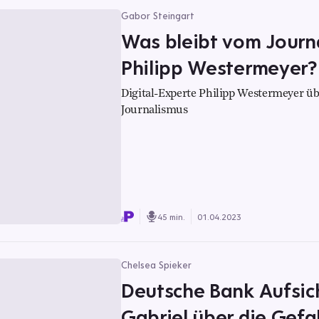
Gabor Steingart
Was bleibt vom Journa
Philipp Westermeyer?
Digital-Experte Philipp Westermeyer ü
Journalismus
45 min.
01.04.2023
Chelsea Spieker
Deutsche Bank Aufsic
Gabriel über die Gefa