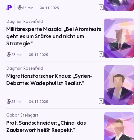
56 min.
06.11.2025
Dagmar Rosenfeld
Militärexperte Masala: „Bei Atomtests
geht es um Stärke und nicht um
Strategie“
23 min.
05.11.2025
Dagmar Rosenfeld
Migrationsforscher Knaus: „Syrien-
Debatte: Wadephul ist Realist.”
23 min.
04.11.2025
Gabor Steingart
Prof. Sandschneider: „China: das
Zauberwort heißt Respekt.”