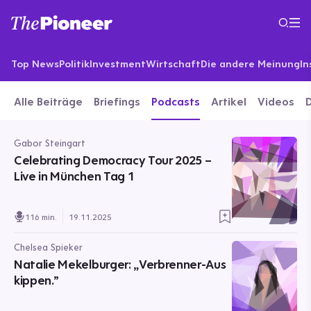
Top News
Politik
Investment
Wirtschaft
Die andere Meinung
In
Alle Beiträge
Briefings
Podcasts
Artikel
Videos
Gabor Steingart
Celebrating Democracy Tour 2025 –
Live in München Tag 1
116 min.
19.11.2025
Chelsea Spieker
Natalie Mekelburger: „Verbrenner-Aus
kippen.”