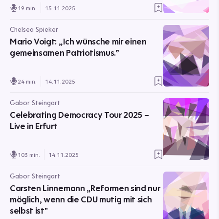
19 min.
15.11.2025
Chelsea Spieker
Mario Voigt: „Ich wünsche mir einen
gemeinsamen Patriotismus.”
24 min.
14.11.2025
Gabor Steingart
Celebrating Democracy Tour 2025 –
Live in Erfurt
103 min.
14.11.2025
Gabor Steingart
Carsten Linnemann „Reformen sind nur
möglich, wenn die CDU mutig mit sich
selbst ist"