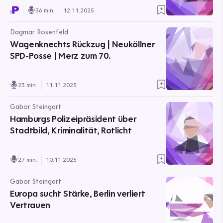
36 min.
12.11.2025
Dagmar Rosenfeld
Wagenknechts Rückzug | Neuköllner
SPD-Posse | Merz zum 70.
23 min.
11.11.2025
Gabor Steingart
Hamburgs Polizeipräsident über
Stadtbild, Kriminalität, Rotlicht
27 min.
10.11.2025
Gabor Steingart
Europa sucht Stärke, Berlin verliert
Vertrauen