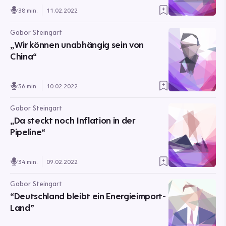
38 min.
11.02.2022
Gabor Steingart
„Wir können unabhängig sein von
China“
36 min.
10.02.2022
Gabor Steingart
„Da steckt noch Inflation in der
Pipeline“
34 min.
09.02.2022
Gabor Steingart
“Deutschland bleibt ein Energieimport-
Land”