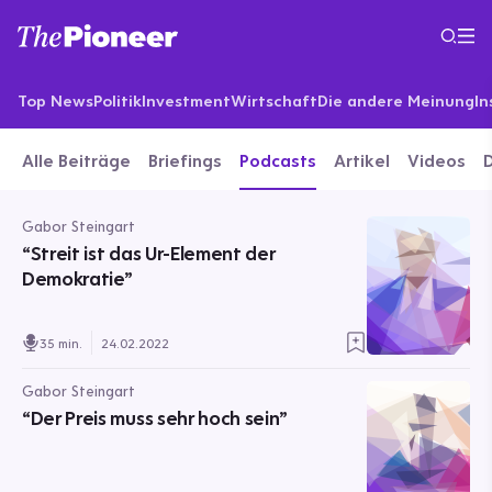
Top News
Politik
Investment
Wirtschaft
Die andere Meinung
In
Alle Beiträge
Briefings
Podcasts
Artikel
Videos
Gabor Steingart
“Streit ist das Ur-Element der
Demokratie”
35 min.
24.02.2022
Gabor Steingart
“Der Preis muss sehr hoch sein”