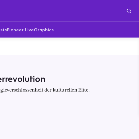
sts
Pioneer Live
Graphics
errevolution
ieverschlossenheit der kulturellen Elite.