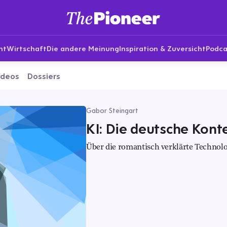
nt
Wirtschaft
Die andere Meinung
Inspiration & Zuversicht
Podca
ideos
Dossiers
Gabor Steingart
KI: Die deutsche Kont
Über die romantisch verklärte Technolog