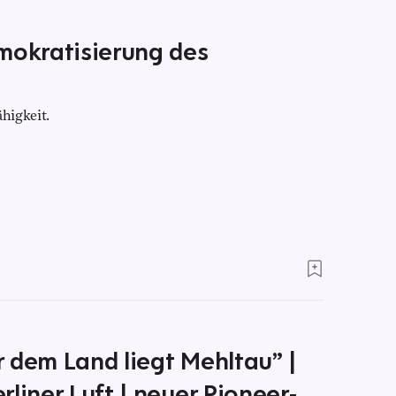
mokratisierung des
higkeit.
 dem Land liegt Mehltau” |
liner Luft | neuer Pioneer-