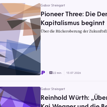
Gabor Steingart
Pioneer Three: Die De
Kapitalismus beginnt
Über die Rückeroberung der Zukunftsfä
22 min.
13.07.2026
Gabor Steingart
Reinhold Würth: „Über
Kai Wegner und die Ber