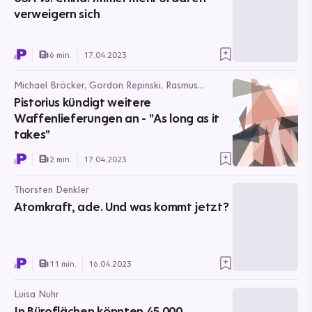
verweigern sich
6 min.
17.04.2023
Michael Bröcker, Gordon Repinski, Rasmus
Buchsteiner
Pistorius kündigt weitere
Waffenlieferungen an - "As long as it
takes"
2 min.
17.04.2023
Thorsten Denkler
Atomkraft, ade. Und was kommt jetzt?
11 min.
16.04.2023
Luisa Nuhr
In Büroflächen könnten 45.000