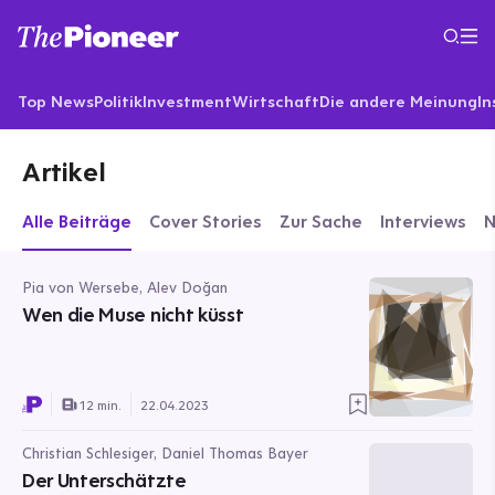
Top News
Politik
Investment
Wirtschaft
Die andere Meinung
In
Artikel
Alle Beiträge
Cover Stories
Zur Sache
Interviews
Pia von Wersebe, Alev Doğan
Wen die Muse nicht küsst
12 min.
22.04.2023
Christian Schlesiger, Daniel Thomas Bayer
Der Unterschätzte