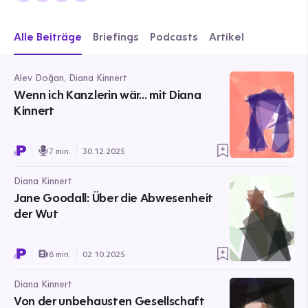
Alle Beiträge
Briefings
Podcasts
Artikel
Alev Doğan, Diana Kinnert
Wenn ich Kanzlerin wär… mit Diana
Kinnert
7 min.
30.12.2025
Diana Kinnert
Jane Goodall: Über die Abwesenheit
der Wut
8 min.
02.10.2025
Diana Kinnert
Von der unbehausten Gesellschaft