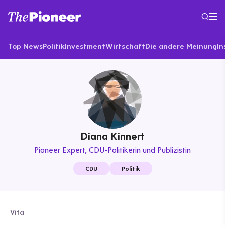
Top News
Politik
Investment
Wirtschaft
Die andere Meinung
In
Diana Kinnert
Pioneer Expert
CDU-Politikerin und Publizistin
CDU
Politik
Vita