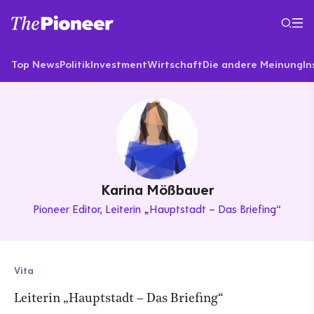
Top News
Politik
Investment
Wirtschaft
Die andere Meinung
In
Karina Mößbauer
Pioneer Editor
Leiterin „Hauptstadt – Das Briefing“
Vita
Leiterin „Hauptstadt – Das Briefing“