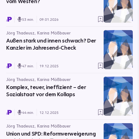
vom Westen?
53 min.
09.01.2026
Jörg Thadeusz, Karina Mößbauer
Außen stark und innen schwach? Der
Kanzler im Jahresend-Check
47 min.
19.12.2025
Jörg Thadeusz, Karina Mößbauer
Komplex, teuer, ineffizient – der
Sozialstaat vor dem Kollaps
44 min.
12.12.2025
Jörg Thadeusz, Karina Mößbauer
Union und SPD: Reformverweigerung