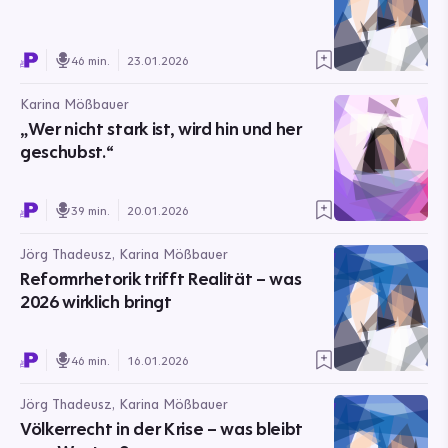
46 min.
23.01.2026
Karina Mößbauer
„Wer nicht stark ist, wird hin und her
geschubst.“
39 min.
20.01.2026
Jörg Thadeusz, Karina Mößbauer
Reformrhetorik trifft Realität – was
2026 wirklich bringt
46 min.
16.01.2026
Jörg Thadeusz, Karina Mößbauer
Völkerrecht in der Krise – was bleibt