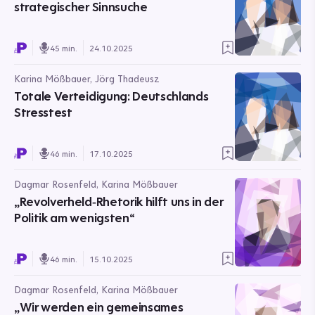
strategischer Sinnsuche
45 min.
24.10.2025
Karina Mößbauer, Jörg Thadeusz
Totale Verteidigung: Deutschlands
Stresstest
46 min.
17.10.2025
Dagmar Rosenfeld, Karina Mößbauer
„Revolverheld‑Rhetorik hilft uns in der
Politik am wenigsten“
46 min.
15.10.2025
Dagmar Rosenfeld, Karina Mößbauer
„Wir werden ein gemeinsames