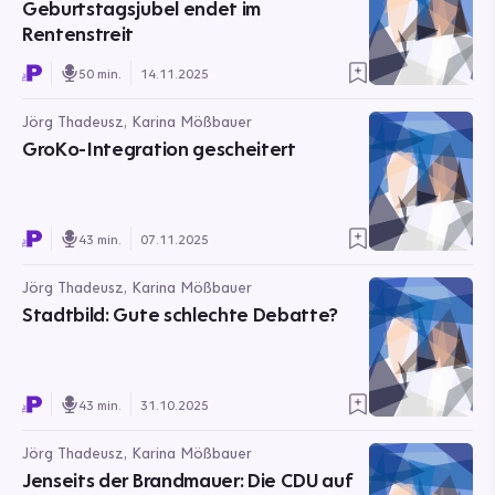
Geburtstagsjubel endet im
Rentenstreit
50 min.
14.11.2025
Jörg Thadeusz, Karina Mößbauer
GroKo-Integration gescheitert
43 min.
07.11.2025
Jörg Thadeusz, Karina Mößbauer
Stadtbild: Gute schlechte Debatte?
43 min.
31.10.2025
Jörg Thadeusz, Karina Mößbauer
Jenseits der Brandmauer: Die CDU auf