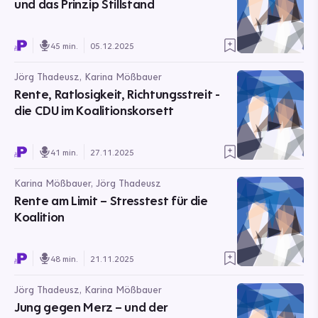
und das Prinzip Stillstand
45 min.
05.12.2025
Jörg Thadeusz, Karina Mößbauer
Rente, Ratlosigkeit, Richtungsstreit -
die CDU im Koalitionskorsett
41 min.
27.11.2025
Karina Mößbauer, Jörg Thadeusz
Rente am Limit – Stresstest für die
Koalition
48 min.
21.11.2025
Jörg Thadeusz, Karina Mößbauer
Jung gegen Merz – und der