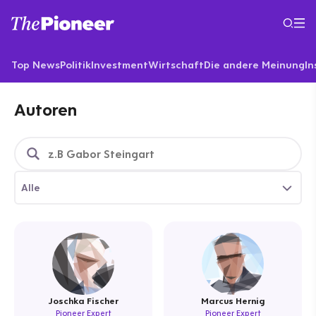
Top News
Politik
Investment
Wirtschaft
Die andere Meinung
In
Autoren
Alle
Joschka Fischer
Marcus Hernig
Pioneer Expert
Pioneer Expert