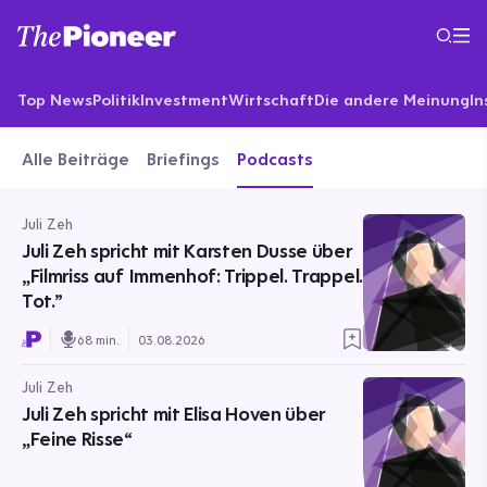
Top News
Politik
Investment
Wirtschaft
Die andere Meinung
In
Alle Beiträge
Briefings
Podcasts
Juli Zeh
Juli Zeh spricht mit Karsten Dusse über
„Filmriss auf Immenhof: Trippel. Trappel.
Tot.”
68 min.
03.08.2026
Juli Zeh
Juli Zeh spricht mit Elisa Hoven über
„Feine Risse“