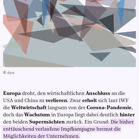
©
dpa
Europa
droht, den wirtschaftlichen
Anschluss
an die
USA und China zu
verlieren
. Zwar
erholt
sich laut IWF
die
Weltwirtschaft
langsam von der
Corona-Pandemie
,
doch das
Wachstum
in Europa liegt dabei deutlich
hinter
den beiden
Supermächten
zurück. Ein Grund:
Die bisher
enttäuschend verlaufene Impfkampagne bremst die
Möglichkeiten der Unternehmen.