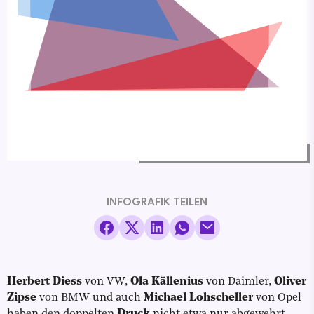
INFOGRAFIK TEILEN
Herbert Diess
von VW,
Ola Källenius
von Daimler,
Oliver
Zipse
von BMW und auch
Michael Lohscheller
von Opel
haben den doppelten
Druck
nicht etwa nur abgewehrt