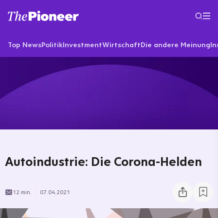
Top News
Politik
Investment
Wirtschaft
Die andere Meinung
In
Autoindustrie: Die Corona-Helden
12 min.
07.04.2021