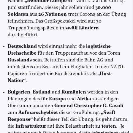
Namen
„Defender Europe 21“
vom 1. Mai bis zum 14.
Juni stattfinden. Dieses Jahr sollen rund
30.000
Soldaten
aus
26 Nationen
trotz Corona an der Übung
teilnehmen. Das Großspektakel wird auf 30
Truppenübungsplätzen in
zwölf Ländern
durchgeführt.
Deutschland
wird einmal mehr die
logistische
Drehscheibe
für den Truppenaufbau vor den Toren
Russlands
sein. Betroffen sind die Bahn AG und
mindestens ein See- und ein Flughafen. In den NATO-
Papieren firmiert die Bundesrepublik als
„Host-
Nation“
.
Bulgarien
,
Estland
und
Rumänien
werden in den
Planungen des für
Europa
und
Afrika
zuständigen
Oberkommandanten
General Christopher G. Cavoli
zum
Aufmarschgebiet
dieser Großübung.
„Swift
Response“
heißt dieser Teil der Übung. Es geht darum,
die
Infrastruktur
auf ihre Belastbarkeit zu
testen
. „Je