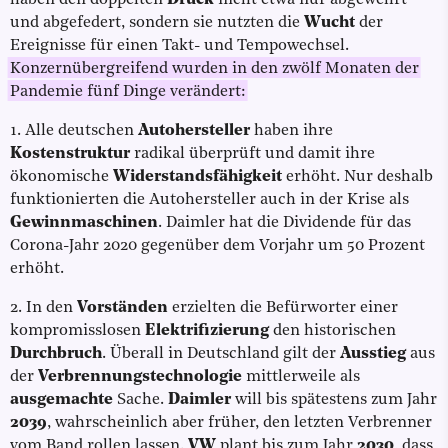
und abgefedert, sondern sie nutzten die
Wucht
der
Ereignisse für einen Takt- und Tempowechsel.
Konzernübergreifend wurden in den zwölf Monaten der
Pandemie fünf Dinge verändert:
1. Alle deutschen
Autohersteller
haben ihre
Kostenstruktur
radikal überprüft und damit ihre
ökonomische
Widerstandsfähigkeit
erhöht. Nur deshalb
funktionierten die Autohersteller auch in der Krise als
Gewinnmaschinen
. Daimler hat die Dividende für das
Corona-Jahr 2020 gegenüber dem Vorjahr um 50 Prozent
erhöht.
2. In den
Vorständen
erzielten die Befürworter einer
kompromisslosen
Elektrifizierung
den historischen
Durchbruch
. Überall in Deutschland gilt der
Ausstieg
aus
der
Verbrennungstechnologie
mittlerweile als
ausgemachte
Sache.
Daimler
will bis spätestens zum Jahr
2039
, wahrscheinlich aber früher, den letzten Verbrenner
vom Band rollen lassen.
VW
plant bis zum Jahr
2030
, dass