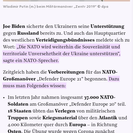
Wladimir Putin (m.) beim Militärmanöver „Zentr 2019“
©
dpa
Joe Biden
sicherte den Ukrainern seine
Unterstützung
gegen
Russland
bereits zu. Und auch das Hauptquartier
des westlichen
Verteidigungsbündnisses
meldete sich zu
Wort:
„Die NATO wird weiterhin die Souveränität und
territoriale Unversehrtheit der Ukraine unterstützen“,
sagte ein NATO-Sprecher.
Zeitgleich haben die
Vorbereitungen
für das
NATO-
Großmanöver
„Defender Europe 21“ begonnen.
Dazu
muss man Folgendes wissen:
Im letzten Jahr nahmen insgesamt
37.000 NATO-
Soldaten
am Großmanöver „Defender Europe 20“ teil.
18 Staaten
übten das
Verlegen
von militärischen
Truppen
sowie
Kriegsmaterial
über den
Atlantik
und
4.000 Kilometer quer durch
Europa
– in Richtung
Osten
. Die Übung wurde wegen Corona zunächst