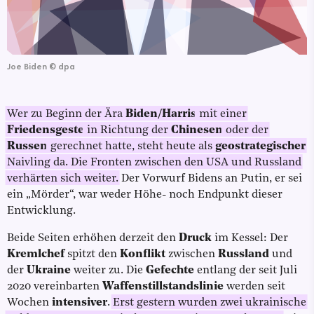
Joe Biden
©
dpa
Wer zu Beginn der Ära
Biden/Harris
mit einer
Friedensgeste
in Richtung der
Chinesen
oder der
Russen
gerechnet hatte, steht heute als
geostrategischer
Naivling da. Die Fronten zwischen den USA und Russland
verhärten sich weiter.
Der Vorwurf Bidens an Putin, er sei
ein „Mörder“, war weder Höhe- noch Endpunkt dieser
Entwicklung.
Beide Seiten erhöhen derzeit den
Druck
im Kessel: Der
Kremlchef
spitzt den
Konflikt
zwischen
Russland
und
der
Ukraine
weiter zu. Die
Gefechte
entlang der seit Juli
2020 vereinbarten
Waffenstillstandslinie
werden seit
Wochen
intensiver
.
Erst gestern wurden zwei ukrainische