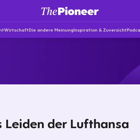
nt
Wirtschaft
Die andere Meinung
Inspiration & Zuversicht
Podca
 Leiden der Lufthansa