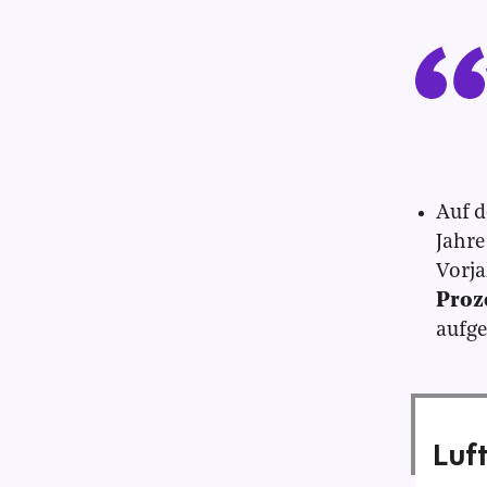
Auf d
Jahre
Vorja
Proz
aufge
Luf