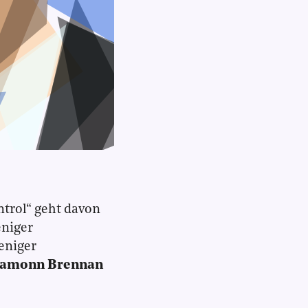
trol“ geht davon
niger
niger
amonn Brennan