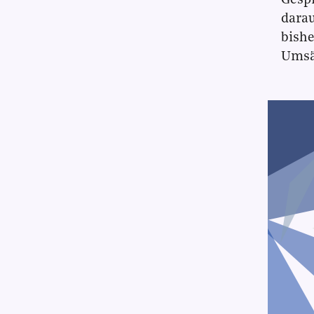
Gespr
darau
bishe
Umsät