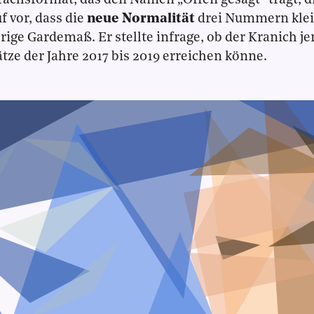
ächsformat, das den Namen „Offen gesagt“ trägt, d
f vor, dass die
neue Normalität
drei Nummern klein
rige Gardemaß. Er stellte infrage, ob der Kranich j
ze der Jahre 2017 bis 2019 erreichen könne.