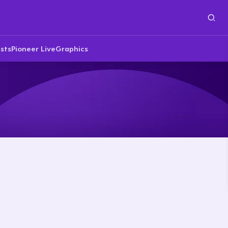
sts
Pioneer Live
Graphics