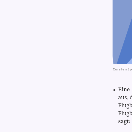
Carsten S
Eine 
aus,
Flug
Flug
sagt: