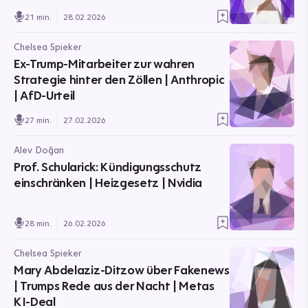
21 min.
28.02.2026
Chelsea Spieker
Ex-Trump-Mitarbeiter zur wahren
Strategie hinter den Zöllen | Anthropic
| AfD-Urteil
27 min.
27.02.2026
Alev Doğan
Prof. Schularick: Kündigungsschutz
einschränken | Heizgesetz | Nvidia
28 min.
26.02.2026
Chelsea Spieker
Mary Abdelaziz-Ditzow über Fakenews
| Trumps Rede aus der Nacht | Metas
KI-Deal