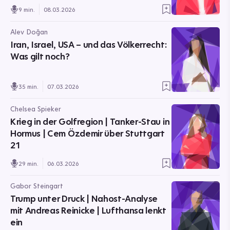
9 min.
08.03.2026
Alev Doğan
Iran, Israel, USA – und das Völkerrecht:
Was gilt noch?
35 min.
07.03.2026
Chelsea Spieker
Krieg in der Golfregion | Tanker-Stau in
Hormus | Cem Özdemir über Stuttgart
21
29 min.
06.03.2026
Gabor Steingart
Trump unter Druck | Nahost-Analyse
mit Andreas Reinicke | Lufthansa lenkt
ein