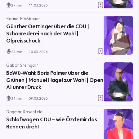
27 min.
11.03.2026
Karina Mößbauer
Günther Oettinger über die CDU |
Schönrederei nach der Wahl |
Ölpreisschock
24 min.
10.03.2026
Gabor Steingart
BaWü-Wahl: Boris Palmer über die
Grünen | Manuel Hagel zur Wahl | Open
AI unter Druck
31 min.
09.03.2026
Dagmar Rosenfeld
Schlafwagen CDU – wie Özdemir das
Rennen dreht