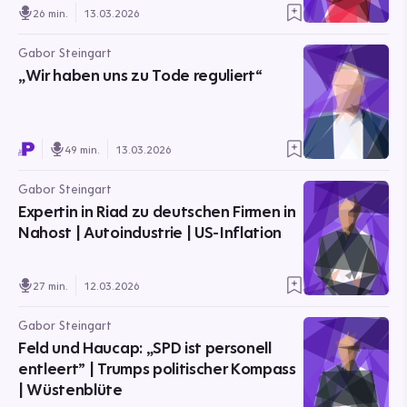
26 min.
13.03.2026
Gabor Steingart
„Wir haben uns zu Tode reguliert“
49 min.
13.03.2026
Gabor Steingart
Expertin in Riad zu deutschen Firmen in
Nahost | Autoindustrie | US-Inflation
27 min.
12.03.2026
Gabor Steingart
Feld und Haucap: „SPD ist personell
entleert” | Trumps politischer Kompass
| Wüstenblüte