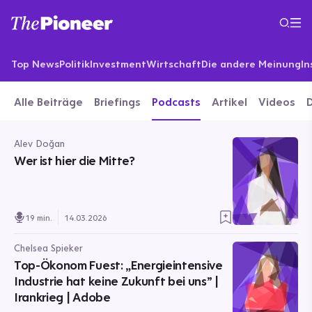
Top News
Politik
Investment
Wirtschaft
Die andere Meinung
In
Alle Beiträge
Briefings
Podcasts
Artikel
Videos
Alev Doğan
Wer ist hier die Mitte?
19 min.
14.03.2026
Chelsea Spieker
Top-Ökonom Fuest: „Energieintensive
Industrie hat keine Zukunft bei uns” |
Irankrieg | Adobe