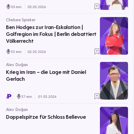
30 min.
03.03.2026
Chelsea Spieker
Ben Hodges zur Iran-Eskalation |
Golfregion im Fokus | Berlin debattiert
Völkerrecht
33 min.
02.03.2026
Alev Doğan
Krieg im Iran – die Lage mit Daniel
Gerlach
37 min.
01.03.2026
Alev Doğan
Doppelspitze für Schloss Bellevue