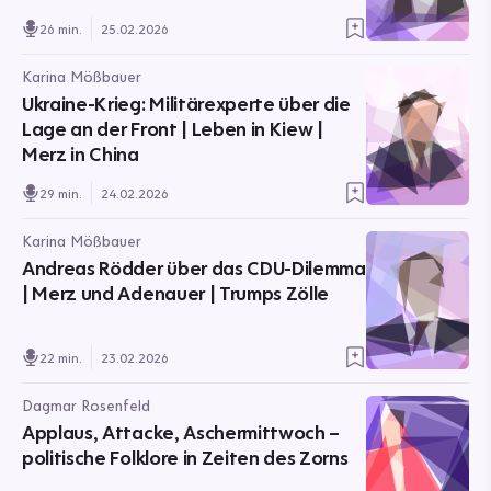
26 min.
25.02.2026
Karina Mößbauer
Ukraine-Krieg: Militärexperte über die
Lage an der Front | Leben in Kiew |
Merz in China
29 min.
24.02.2026
Karina Mößbauer
Andreas Rödder über das CDU-Dilemma
| Merz und Adenauer | Trumps Zölle
22 min.
23.02.2026
Dagmar Rosenfeld
Applaus, Attacke, Aschermittwoch –
politische Folklore in Zeiten des Zorns