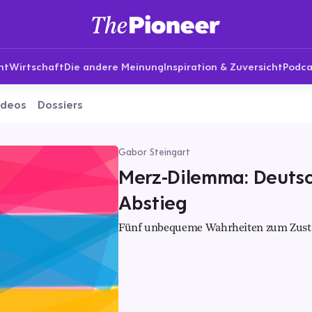
nt
Wirtschaft
Die andere Meinung
Inspiration & Zuversicht
Podca
ideos
Dossiers
Gabor Steingart
Merz-Dilemma: Deutsc
Abstieg
Fünf unbequeme Wahrheiten zum Zustan