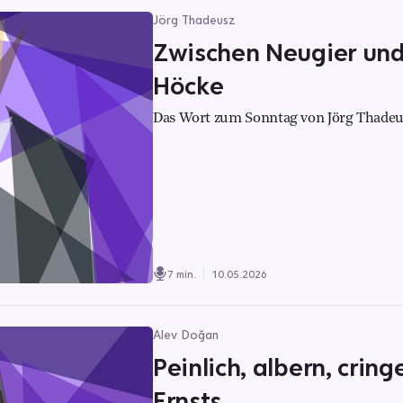
Jörg Thadeusz
Zwischen Neugier und 
Höcke
Das Wort zum Sonntag von Jörg Thadeu
7 min.
10.05.2026
Alev Doğan
Peinlich, albern, cring
Ernsts