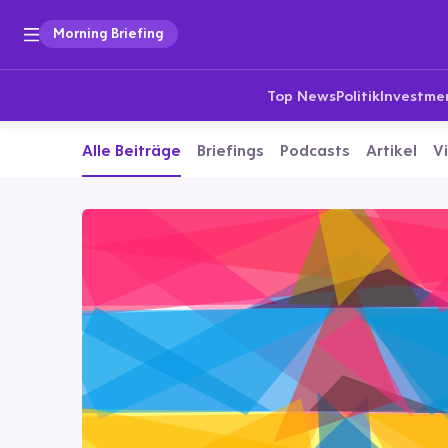
Morning Briefing
Top News
Politik
Investme
Alle Beiträge
Briefings
Podcasts
Artikel
V