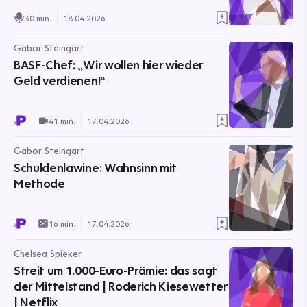
30 min.
18.04.2026
Gabor Steingart
BASF-Chef: „Wir wollen hier wieder
Geld verdienen!“
41 min.
17.04.2026
Gabor Steingart
Schuldenlawine: Wahnsinn mit
Methode
16 min.
17.04.2026
Chelsea Spieker
Streit um 1.000-Euro-Prämie: das sagt
der Mittelstand | Roderich Kiesewetter
| Netflix