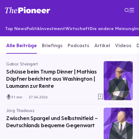
Top News
Politik
Investment
Wirtschaft
Die andere Meinung
In
Alle Beiträge
Briefings
Podcasts
Artikel
Videos
Gabor Steingart
Schüsse beim Trump Dinner | Mathias
Döpfner berichtet aus Washington |
Laumann zur Rente
31 min.
27.04.2026
Jörg Thadeusz
Zwischen Spargel und Selbstmitleid –
Deutschlands bequeme Gegenwart