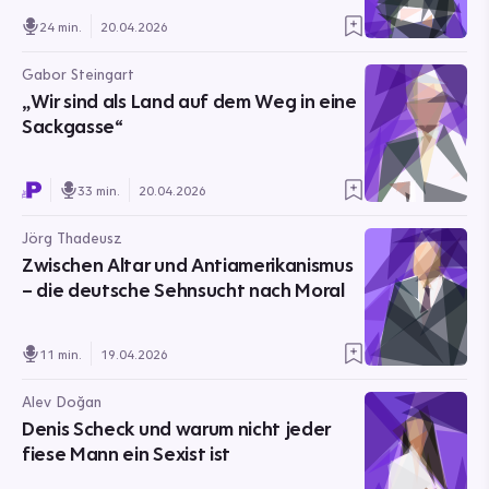
24 min.
20.04.2026
Gabor Steingart
„Wir sind als Land auf dem Weg in eine
Sackgasse“
33 min.
20.04.2026
Jörg Thadeusz
Zwischen Altar und Antiamerikanismus
– die deutsche Sehnsucht nach Moral
11 min.
19.04.2026
Alev Doğan
Denis Scheck und warum nicht jeder
fiese Mann ein Sexist ist