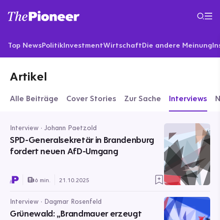
Top News
Politik
Investment
Wirtschaft
Die andere Meinung
In
Artikel
Alle Beiträge
Cover Stories
Zur Sache
Interviews
Interview · Johann Paetzold
SPD-Generalsekretär in Brandenburg
fordert neuen AfD-Umgang
6 min.
21.10.2025
Interview · Dagmar Rosenfeld
Grünewald: „Brandmauer erzeugt