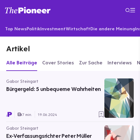
Top News
Politik
Investment
Wirtschaft
Die andere Meinung
In
Artikel
Alle Beiträge
Cover Stories
Zur Sache
Interviews
Gabor Steingart
Bürgergeld: 5 unbequeme Wahrheiten
7 min.
19.06.2024
Gabor Steingart
Ex-Verfassungsrichter Peter Müller