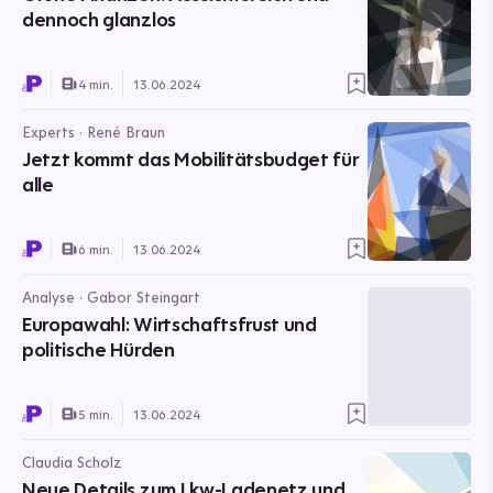
dennoch glanzlos
4 min.
13.06.2024
Experts · René Braun
Jetzt kommt das Mobilitätsbudget für
alle
6 min.
13.06.2024
Analyse · Gabor Steingart
Europawahl: Wirtschaftsfrust und
politische Hürden
5 min.
13.06.2024
Claudia Scholz
Neue Details zum Lkw-Ladenetz und