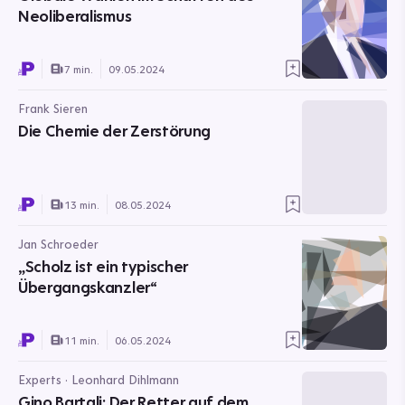
Neoliberalismus
7 min.
09.05.2024
Frank Sieren
Die Chemie der Zerstörung
13 min.
08.05.2024
Jan Schroeder
„Scholz ist ein typischer
Übergangskanzler“
11 min.
06.05.2024
Experts · Leonhard Dihlmann
Gino Bartali: Der Retter auf dem