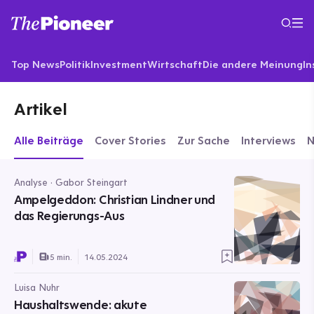
Top News
Politik
Investment
Wirtschaft
Die andere Meinung
In
Artikel
Alle Beiträge
Cover Stories
Zur Sache
Interviews
Analyse · Gabor Steingart
Ampelgeddon: Christian Lindner und
das Regierungs-Aus
5 min.
14.05.2024
Luisa Nuhr
Haushaltswende: akute