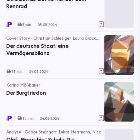
Rennrad
5 min.
05.05.2024
Cover Story · Christian Schlesiger, Laura Block,
Philipp Heinrich, Justus Enninga
Der deutsche Staat: eine
Vermögensbilanz
13 min.
04.05.2024
Karina Mößbauer
Der Burgfrieden
16 min.
04.05.2024
Analyse · Gabor Steingart, Lukas Herrmann, Nico
Giese
Olaf „Pinocchio“ Scholz: Die