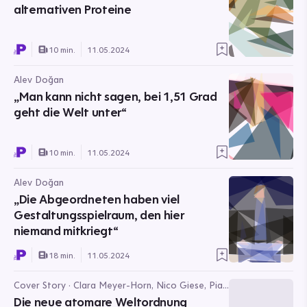
alternativen Proteine
10 min.
11.05.2024
Alev Doğan
„Man kann nicht sagen, bei 1,51 Grad
geht die Welt unter“
10 min.
11.05.2024
Alev Doğan
„Die Abgeordneten haben viel
Gestaltungsspielraum, den hier
niemand mitkriegt“
18 min.
11.05.2024
Cover Story · Clara Meyer-Horn, Nico Giese, Pia
von Wersebe
Die neue atomare Weltordnung