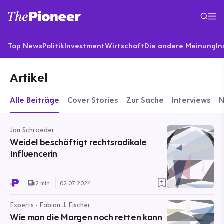
Top News
Politik
Investment
Wirtschaft
Die andere Meinung
In
Artikel
Alle Beiträge
Cover Stories
Zur Sache
Interviews
Jan Schroeder
Weidel beschäftigt rechtsradikale
Influencerin
2 min.
02.07.2024
Experts · Fabian J. Fischer
Wie man die Margen noch retten kann