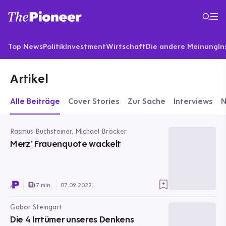
Top News
Politik
Investment
Wirtschaft
Die andere Meinung
In
Artikel
Alle Beiträge
Cover Stories
Zur Sache
Interviews
Rasmus Buchsteiner, Michael Bröcker
Merz' Frauenquote wackelt
7 min.
07.09.2022
Gabor Steingart
Die 4 Irrtümer unseres Denkens