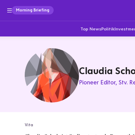
Morning Briefing
Top News
Politik
Investme
Claudia Scho
Pioneer Editor
Stv. R
Vita