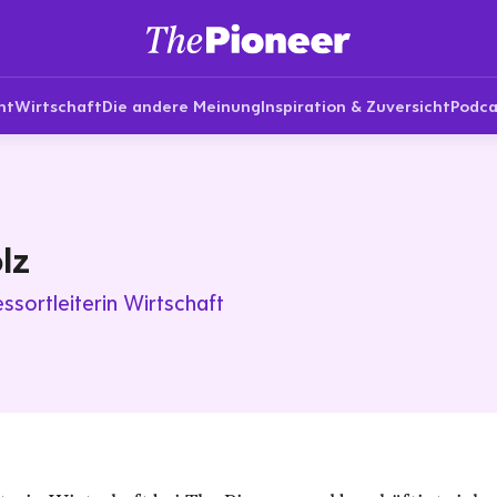
nt
Wirtschaft
Die andere Meinung
Inspiration & Zuversicht
Podca
lz
essortleiterin Wirtschaft