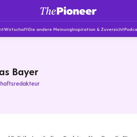
nt
Wirtschaft
Die andere Meinung
Inspiration & Zuversicht
Podca
as Bayer
chaftsredakteur