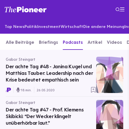
Top News
Politik
Investment
Wirtschaft
Die andere Meinung
In
Alle Beiträge
Briefings
Podcasts
Artikel
Videos
Gabor Steingart
Der achte Tag #48 - Janina Kugel und
Matthias Tauber: Leadership nach der
Krise bedeutet empathisch sein
18 min.
26.05.2020
Gabor Steingart
Der achte Tag #47 - Prof. Klemens
Skibicki: “Der Wecker klingelt
unüberhörbar laut.”