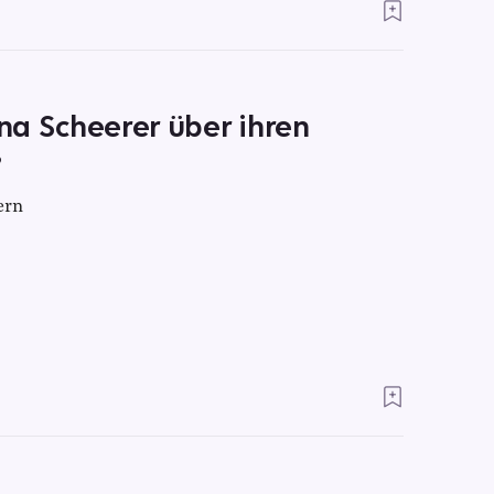
ana Scheerer über ihren
”
ern