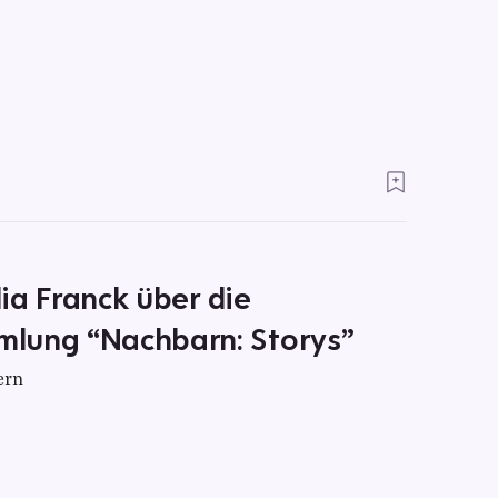
lia Franck über die
lung “Nachbarn: Storys”
ern