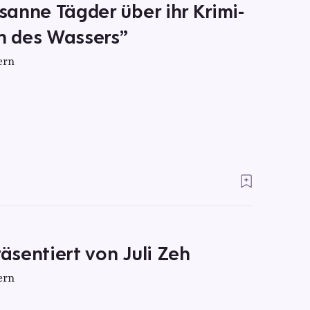
usanne Tägder über ihr Krimi-
n des Wassers”
ern
räsentiert von Juli Zeh
ern