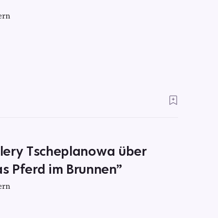
ern
Valery Tscheplanowa über
s Pferd im Brunnen”
ern