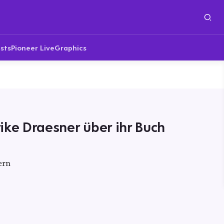
sts
Pioneer Live
Graphics
lrike Draesner über ihr Buch
ern