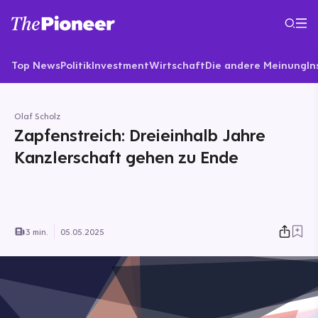
Top News
Politik
Investment
Wirtschaft
Die andere Meinung
In
Olaf Scholz
Zapfenstreich: Dreieinhalb Jahre
Kanzlerschaft gehen zu Ende
3 min.
05.05.2025