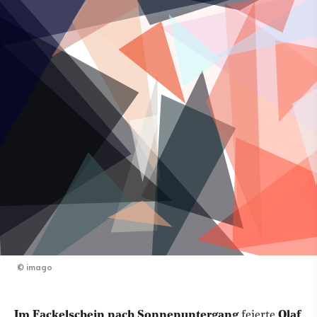
©
imago
Im Fackelschein nach Sonnenuntergang
feierte
Olaf