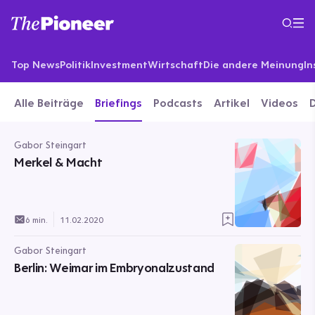
Top News
Politik
Investment
Wirtschaft
Die andere Meinung
In
Alle Beiträge
Briefings
Podcasts
Artikel
Videos
Gabor Steingart
Merkel & Macht
6 min.
11.02.2020
Gabor Steingart
Berlin: Weimar im Embryonalzustand