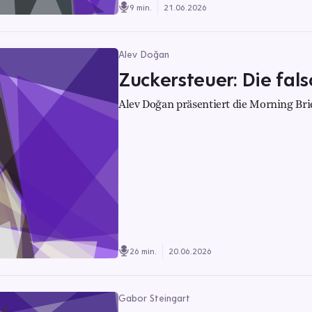
9 min.
21.06.2026
Alev Doğan
Zuckersteuer: Die fal
Alev Doğan präsentiert die Morning Bri
26 min.
20.06.2026
Gabor Steingart