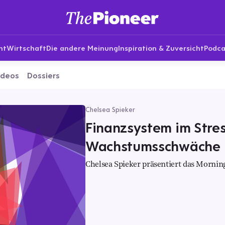
nt
Wirtschaft
Die andere Meinung
Inspiration & Zuversicht
Podca
ideos
Dossiers
Chelsea Spieker
Finanzsystem im Stres
Wachstumsschwäche | 
Chelsea Spieker präsentiert das Morning