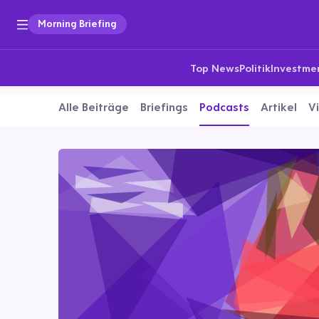
Morning Briefing
Top News
Politik
Investme
Alle Beiträge
Briefings
Podcasts
Artikel
V