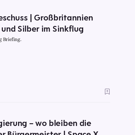
eschuss | Großbritannien
 und Silber im Sinkflug
 Briefing.
gierung – wo bleiben die
er Bürgermeister | Space X