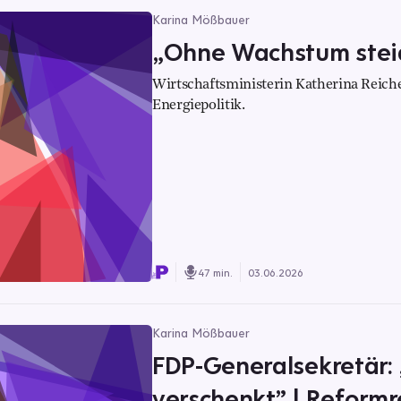
Karina Mößbauer
„Ohne Wachstum stei
Wirtschaftsministerin Katherina Reich
Energiepolitik.
47 min.
03.06.2026
Karina Mößbauer
FDP-Generalsekretär:
verschenkt” | Reformr