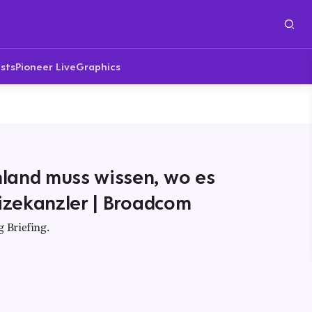
sts
Pioneer Live
Graphics
land muss wissen, wo es
Vizekanzler | Broadcom
 Briefing.