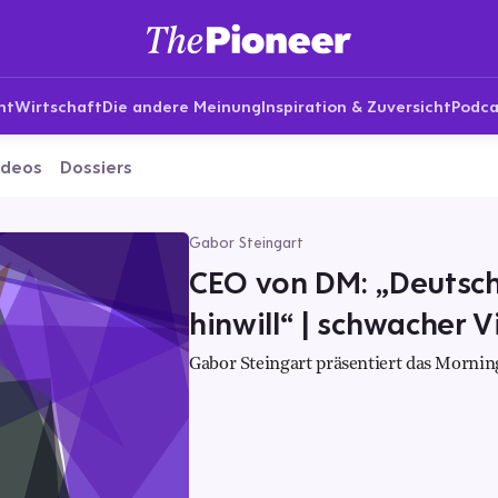
nt
Wirtschaft
Die andere Meinung
Inspiration & Zuversicht
Podca
ideos
Dossiers
Gabor Steingart
CEO von DM: „Deutsch
hinwill“ | schwacher 
Gabor Steingart präsentiert das Morning