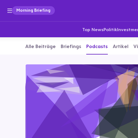
Morning Briefing
Top News
Politik
Investme
Alle Beiträge
Briefings
Podcasts
Artikel
V