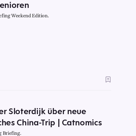
enioren
efing Weekend Edition.
er Sloterdijk über neue
ches China-Trip | Catnomics
 Briefing.