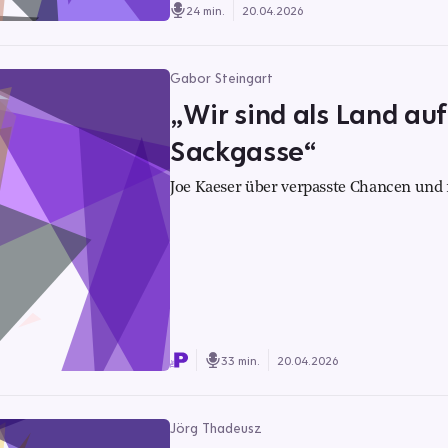
24 min.
20.04.2026
Gabor Steingart
„Wir sind als Land au
Sackgasse“
Joe Kaeser über verpasste Chancen un
33 min.
20.04.2026
Jörg Thadeusz