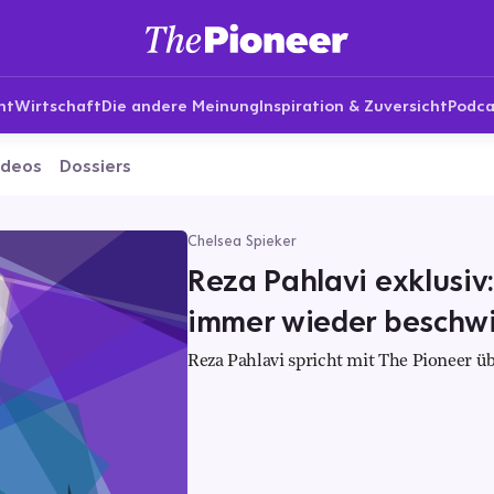
nt
Wirtschaft
Die andere Meinung
Inspiration & Zuversicht
Podca
ideos
Dossiers
Chelsea Spieker
Reza Pahlavi exklusiv
immer wieder beschwi
Reza Pahlavi spricht mit The Pioneer üb