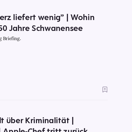
rz liefert wenig” | Wohin
 150 Jahre Schwanensee
 Briefing.
 über Kriminalität |
 Apple-Chef tritt zurück