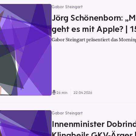
Gabor Steingart
Jörg Schönenborn: „Me
geht es mit Apple? |
Gabor Steingart präsentiert das Morning
26 min.
22.04.2026
Gabor Steingart
Innenminister Dobrindt
Klingbeils GKV-Ärger |