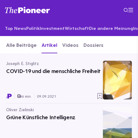
Top News
Politik
Investment
Wirtschaft
Die andere Meinung
In
Alle Beiträge
Artikel
Videos
Dossiers
Joseph E. Stiglitz
COVID-19 und die menschliche Freiheit
6 min.
09.09.2021
Oliver Zielinski
Grüne Künstliche Intelligenz