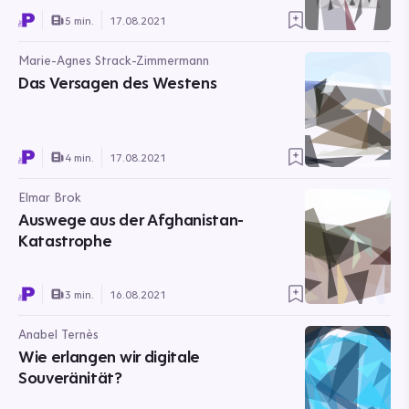
5 min.
17.08.2021
Marie-Agnes Strack-Zimmermann
Das Versagen des Westens
4 min.
17.08.2021
Elmar Brok
Auswege aus der Afghanistan-
Katastrophe
3 min.
16.08.2021
Anabel Ternès
Wie erlangen wir digitale
Souveränität?