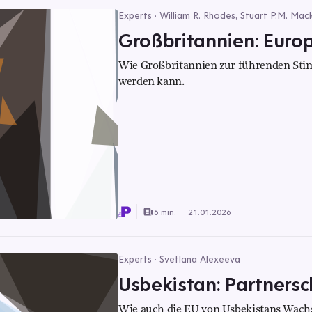
Experts · William R. Rhodes, Stuart P.M. Mac
Großbritannien: Euro
Wie Großbritannien zur führenden Stim
werden kann.
6 min.
21.01.2026
Experts · Svetlana Alexeeva
Usbekistan: Partnersc
Wie auch die EU von Usbekistans Wachs