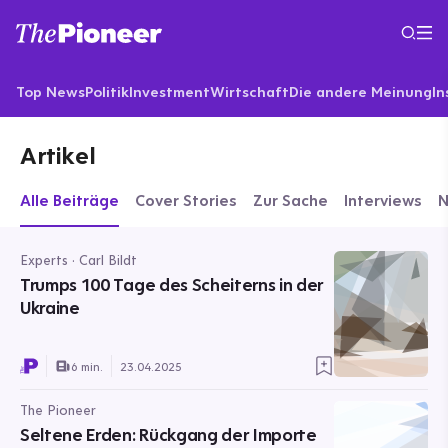
Top News
Politik
Investment
Wirtschaft
Die andere Meinung
In
Artikel
Alle Beiträge
Cover Stories
Zur Sache
Interviews
Experts · Carl Bildt
Trumps 100 Tage des Scheiterns in der
Ukraine
6 min.
23.04.2025
The Pioneer
Seltene Erden: Rückgang der Importe