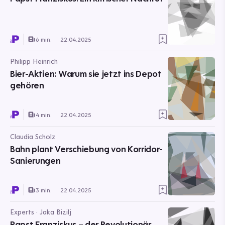
6 min.
22.04.2025
Philipp Heinrich
Bier-Aktien: Warum sie jetzt ins Depot
gehören
4 min.
22.04.2025
Claudia Scholz
Bahn plant Verschiebung von Korridor-
Sanierungen
3 min.
22.04.2025
Experts · Jaka Bizilj
Papst Franziskus – der Revolutionär