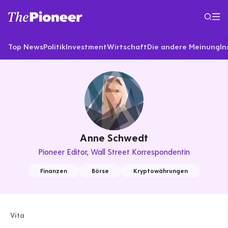
Top News
Politik
Investment
Wirtschaft
Die andere Meinung
In
Anne Schwedt
Pioneer Editor
Wall Street Korrespondentin
Finanzen
Börse
Kryptowährungen
Vita