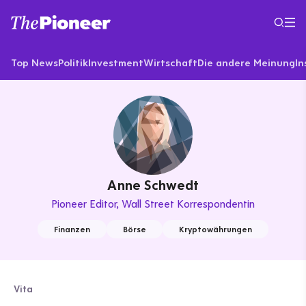
Top News
Politik
Investment
Wirtschaft
Die andere Meinung
In
Anne Schwedt
Pioneer Editor
Wall Street Korrespondentin
Finanzen
Börse
Kryptowährungen
Vita