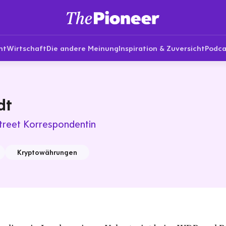
nt
Wirtschaft
Die andere Meinung
Inspiration & Zuversicht
Podca
dt
treet Korrespondentin
Kryptowährungen