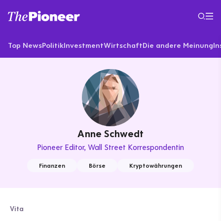
Top News
Politik
Investment
Wirtschaft
Die andere Meinung
In
Anne Schwedt
Pioneer Editor
Wall Street Korrespondentin
Finanzen
Börse
Kryptowährungen
Vita