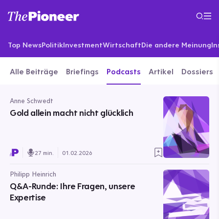
Top News
Politik
Investment
Wirtschaft
Die andere Meinung
In
Alle Beiträge
Briefings
Podcasts
Artikel
Dossiers
Anne Schwedt
Gold allein macht nicht glücklich
27 min.
01.02.2026
Philipp Heinrich
Q&A-Runde: Ihre Fragen, unsere
Expertise