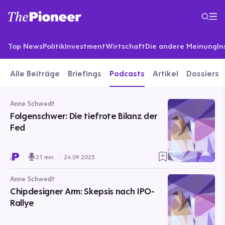
Top News
Politik
Investment
Wirtschaft
Die andere Meinung
In
Alle Beiträge
Briefings
Podcasts
Artikel
Dossiers
Anne Schwedt
Folgenschwer: Die tiefrote Bilanz der
Fed
21 min.
24.09.2023
Anne Schwedt
Chipdesigner Arm: Skepsis nach IPO-
Rallye