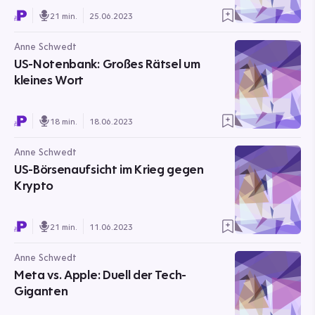
21 min.
25.06.2023
Anne Schwedt
US-Notenbank: Großes Rätsel um
kleines Wort
18 min.
18.06.2023
Anne Schwedt
US-Börsenaufsicht im Krieg gegen
Krypto
21 min.
11.06.2023
Anne Schwedt
Meta vs. Apple: Duell der Tech-
Giganten