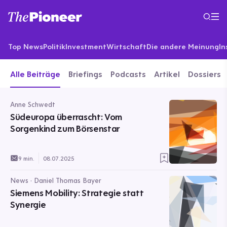
Top News
Politik
Investment
Wirtschaft
Die andere Meinung
In
Alle Beiträge
Briefings
Podcasts
Artikel
Dossiers
Anne Schwedt
Südeuropa überrascht: Vom
Sorgenkind zum Börsenstar
9 min.
08.07.2025
News · Daniel Thomas Bayer
Siemens Mobility: Strategie statt
Synergie