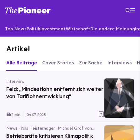
Top News
Politik
Investment
Wirtschaft
Die andere Meinung
In
Artikel
Alle Beiträge
Cover Stories
Zur Sache
Interviews
Interview
Feld: „Mindestlohn entfernt sich weiter
von Tariflohnentwicklung“
2 min.
04.07.2025
News · Nils Heisterhagen, Michael Graf von
Bassewitz
Betriebsräte kritisieren Klimapolitik