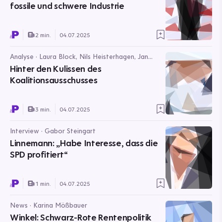
fossile und schwere Industrie
2 min.
04.07.2025
Analyse · Laura Block, Nils Heisterhagen, Jan
Schroeder
Hinter den Kulissen des
Koalitionsausschusses
3 min.
04.07.2025
Interview · Gabor Steingart
Linnemann: „Habe Interesse, dass die
SPD profitiert“
1 min.
04.07.2025
News · Karina Mößbauer
Winkel: Schwarz-Rote Rentenpolitik