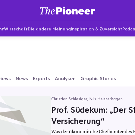
nt
Wirtschaft
Die andere Meinung
Inspiration & Zuversicht
Podca
views
News
Experts
Analysen
Graphic Stories
Christian Schlesiger, Nils Heisterhagen
Prof. Südekum: „Der St
Versicherung“
Was der ökonomische Chefberater des F