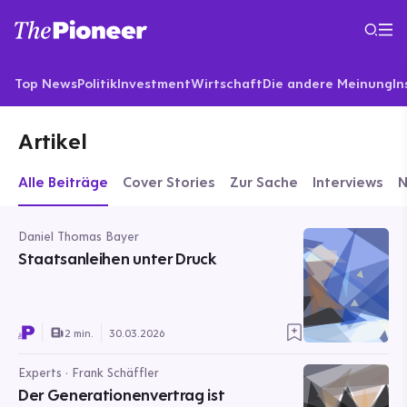
Top News
Politik
Investment
Wirtschaft
Die andere Meinung
In
Artikel
Alle Beiträge
Cover Stories
Zur Sache
Interviews
Daniel Thomas Bayer
Staatsanleihen unter Druck
2 min.
30.03.2026
Experts · Frank Schäffler
Der Generationenvertrag ist