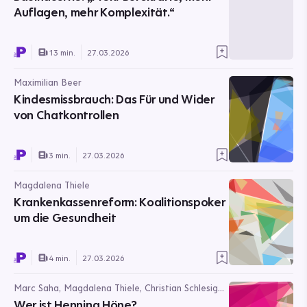
Auflagen, mehr Komplexität.“
13 min.
27.03.2026
Maximilian Beer
Kindesmissbrauch: Das Für und Wider
von Chatkontrollen
3 min.
27.03.2026
Magdalena Thiele
Krankenkassenreform: Koalitionspoker
um die Gesundheit
4 min.
27.03.2026
Marc Saha, Magdalena Thiele, Christian Schlesiger,
Nils Heisterhagen
Wer ist Henning Höne?