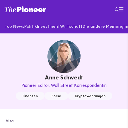
Top News
Politik
Investment
Wirtschaft
Die andere Meinung
In
Anne Schwedt
Pioneer Editor
Wall Street Korrespondentin
Finanzen
Börse
Kryptowährungen
Vita