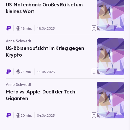
US-Notenbank: Großes Rätsel um
kleines Wort
18 min.
18.06.2023
Anne Schwedt
US-Börsenaufsicht im Krieg gegen
Krypto
21 min.
11.06.2023
Anne Schwedt
Meta vs. Apple: Duell der Tech-
Giganten
20 min.
04.06.2023