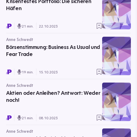
Krisenfestes Portfolio: Die sicheren
Häfen
21 min.
22.10.2023
Anne Schwedt
Börsenstimmung: Business As Usual und
Fear Trade
19 min.
15.10.2023
Anne Schwedt
Aktien oder Anleihen? Antwort: Weder
noch!
21 min.
08.10.2023
Anne Schwedt